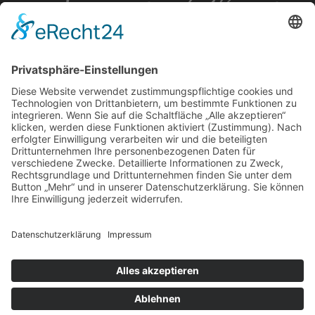
Theis Fliesenfachbetrieb GmbH
Taunusstein, Bad- und Fliesenausstellung
Aarstraße 220
65232 Taunusstein
Telefon: 06128 609 877 4
kontakt@theisbad.de
Besuchen Sie auch
fliesen-theis.de
Impressum
Datenschutz